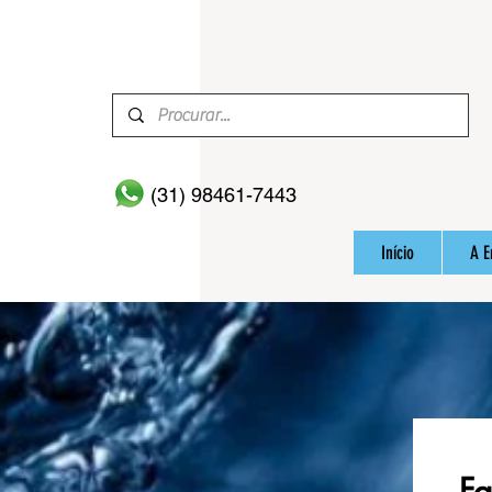
(31) 98461-7443
Início
A 
Fa