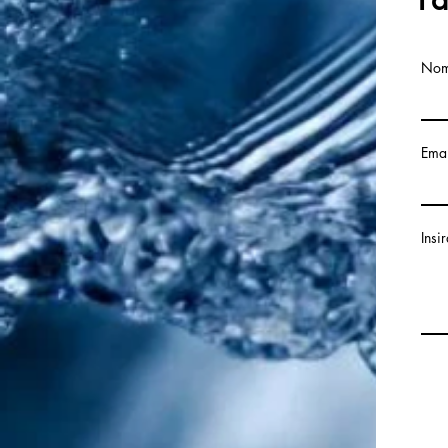
No
Emai
Insi