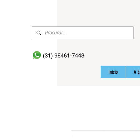
(31) 98461-7443
Início
A 