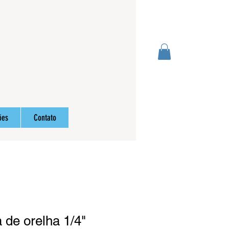
Login
ões
Contato
 de orelha 1/4"