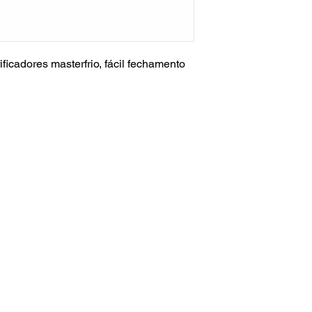
ficadores masterfrio, fácil fechamento
Ededereço :
Rua das Petúnias 1307 - Lindeia
Belo Horizonte - Minas Gerais - 30690-020
Contato:
(31) 99539-5543 - Patrick
(31) 98461-7443 - Juciara
Email:
patrickhenriques526@gmail.com