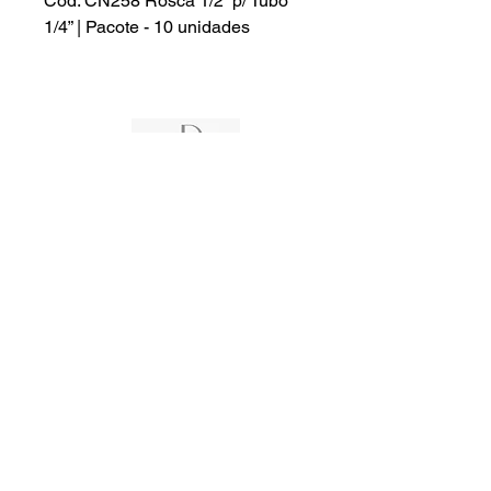
Cód. CN258 Rosca 1/2” p/ Tubo
1/4” | Pacote - 10 unidades
Ededereço :
Início
Rua das Petúnias 1307 - Lindeia
A empresa
Belo Horizonte - Minas Gerais -
30690-020
Produtos
Assistência
Contato:
Orçamento
(31) 99539-5543
- Patrick
Regiões
(31) 98461-7443
- Juciara
Contato
Email:
patrickhenriques526@gmail.com
juciarasousahenriques@gmail.com