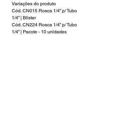
Variações do produto
Cód. CN015 Rosca 1/4” p/ Tubo
1/4” | Blister
Cód. CN224 Rosca 1/4” p/ Tubo
1/4” | Pacote - 10 unidades
Ededereço :
Início
Rua das Petúnias 1307 - Lindeia
A empresa
Belo Horizonte - Minas Gerais -
30690-020
Produtos
Assistência
Contato:
Orçamento
(31) 99539-5543
- Patrick
Regiões
(31) 98461-7443
- Juciara
Contato
Email: