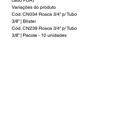
cado FDA)
Variações do produto
Cód. CN034 Rosca 3/4” p/ Tubo
3/8” | Blister
Cód. CN239 Rosca 3/4” p/ Tubo
3/8” | Pacote - 10 unidades
Ededereço :
Início
Rua das Petúnias 1307 - Lindeia
A empresa
Belo Horizonte - Minas Gerais -
30690-020
Produtos
Assistência
Contato:
Orçamento
(31) 99539-5543
- Patrick
Regiões
(31) 98461-7443
- Juciara
Contato