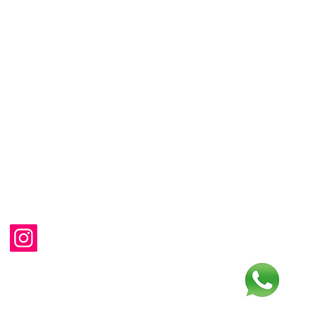
Início
A empresa
Produtos
Assistência
Orçamento
Regiões
Contato
 reservados.