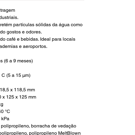
ltragem
ustriais.
, retém partículas sólidas da água como
ndo gostos e odores.
do café e bebidas. Ideal para locais
cademias e aeroportos.
os (6 a 9 meses)
 C (5 a 15 µm)
118,5 x 118,5 mm
 x 125 x 125 mm
kg
40 °C
2 kPa
polipropileno, borracha de vedação
 polipropileno, polipropileno MeltBlown