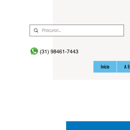
(31) 98461-7443
Início
A 