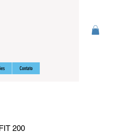
Login
ões
Contato
 FIT 200