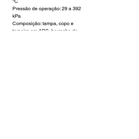
°C
Pressão de operação: 29 a 392
kPa
Composição: tampa, copo e
torneira em ABS, borracha de
vedação (NBR), refil de
prolipropileno, polipropileno
MeltBlown e carvão ativado.
Ededereço :
Início
Rua das Petúnias 1307 - Lindeia
A empresa
Belo Horizonte - Minas Gerais -
30690-020
Produtos
Assistência
Contato:
Orçamento