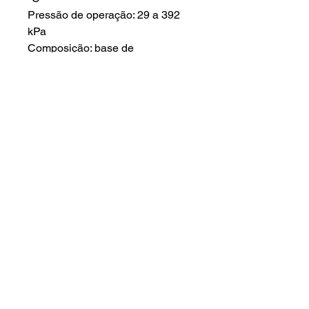
Pressão de operação: 29 a 392
kPa
Composição: base de
polipropileno e refi l de
polipropileno, polipropileno
MeltBlown e carvão ativado.
Ededereço :
Início
Rua das Petúnias 1307 - Lindeia
A empresa
Belo Horizonte - Minas Gerais -
30690-020
Produtos
Assistência
Contato:
Orçamento
(31) 99539-5543
- Patrick
Regiões
(31) 98461-7443
- Juciara
Contato