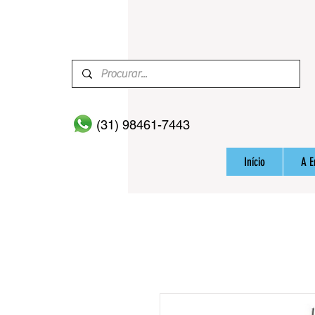
(31) 98461-7443
Início
A 