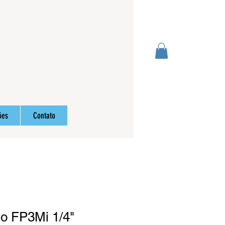
Login
ões
Contato
ino FP3Mi 1/4"