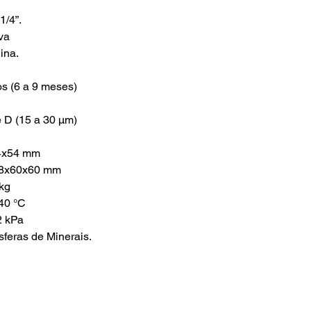
1/4”.
va
ina.
os (6 a 9 meses)
e D (15 a 30 µm)
54x54 mm
68x60x60 mm
kg
40 °C
2 kPa
feras de Minerais.