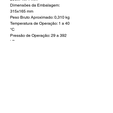
Dimensões da Embalagem:
315x165 mm
Peso Bruto Aproximado: 0,310 kg
Temperatura de Operação: 1 a 40
°C
Pressão de Operação: 29 a 392
kPa
Composição: Polipropileno,
Polipropileno MeltBlown, Carvão
ativado, tela de polietileno e
borracha de vedação (NBR)