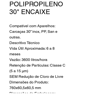
POLIPROPILENO
30" ENCAIXE
Compatível com Aparelhos:
Carcaças 30” inox, PP, San e
outras.
Descritivo Técnico
Vida Útil Aproximada: 6 a 8
meses
Vazão: 3600 litros/hora
Retenção de Partículas: Classe C
(5 a 15 µm)
SEM Redução de Cloro de Livre
Dimensões do Produto:
760x60,5x60,5 mm
Dimensões da Embalagem:
760x63x63 mm
Peso Bruto Aproximado: 0,614 kg