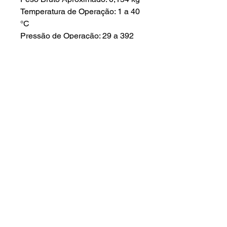
Temperatura de Operação: 1 a 40
°C
Pressão de Operação: 29 a 392
kPa
Composição: Polipropileno e
polipropileno MeltBlown
Ededereço :
Início
Rua das Petúnias 1307 - Lindeia
A empresa
Belo Horizonte - Minas Gerais -
30690-020
Produtos
Assistência
Contato:
Orçamento
(31) 99539-5543
- Patrick
Regiões
(31) 98461-7443
- Juciara
Contato