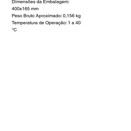
Dimensões da Embalagem:
400x165 mm
Peso Bruto Aproximado: 0,156 kg
Temperatura de Operação: 1 a 40
°C
Pressão de Operação: 29 a 392
kPa
Composição: Polipropileno
meltblown
Ededereço :
Início
Rua das Petúnias 1307 - Lindeia
A empresa
Belo Horizonte - Minas Gerais -
30690-020
Produtos
Assistência